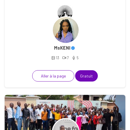
MsKENI
13
7
5
Aller à la page
Gratuit