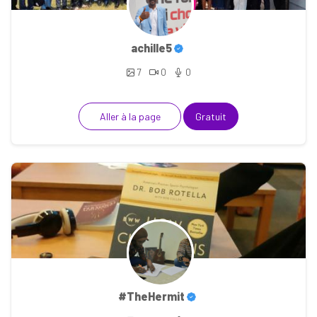
achille5
7
0
0
Aller à la page
Gratuit
#TheHermit