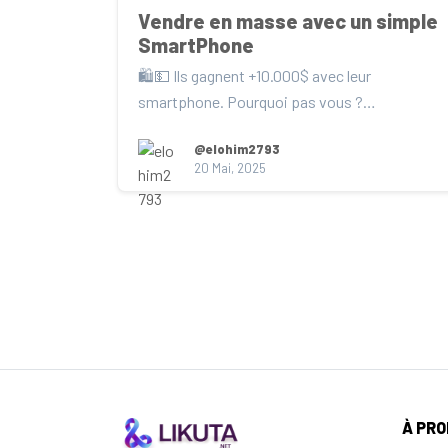
Vendre en masse avec un simple 
SmartPhone
🛍️💵 Ils gagnent +10.000$ avec leur 
smartphone. Pourquoi pas vous ?

Si vous vivez à Kinshasa, Lub...
@elohim2793
20 Mai, 2025
À PR