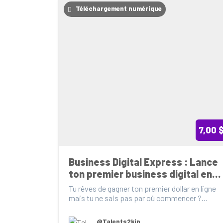
Téléchargement numérique
7,00 
Business Digital Express : Lance 
ton premier business digital en 
30 jours
Tu rêves de gagner ton premier dollar en ligne 
mais tu ne sais pas par où commencer ?

👉 Business D...
@Talents2kin