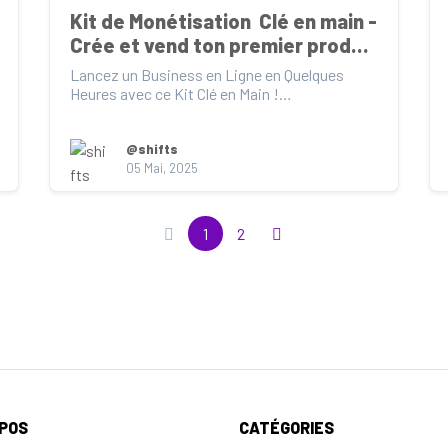
Kit de Monétisation  Clé en main - 
Crée et vend ton premier produit 
digital en RDC
Lancez un Business en Ligne en Quelques 
Heures avec ce Kit Clé en Main !

Un produit digital prêt à...
@shifts
05 Mai, 2025
1
2
OPOS
CATÉGORIES