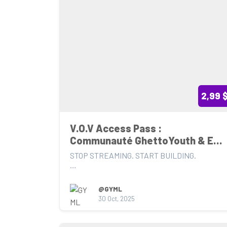
2,99 
V.O.V Access Pass : 
Communauté GhettoYouth & EP 
en Avant-Première
STOP STREAMING. START BUILDING.

Ce Pass d'Accès est votre clé pour rejoindre 
immédiatement le Ghe...
@GYML
30 Oct, 2025