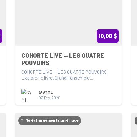
t
10,00 $
COHORTE LIVE — LES QUATRE 
POUVOIRS
COHORTE LIVE — LES QUATRE POUVOIRS

Explorer le livre. Grandir ensemble.

Présentation générale

La...
@GYML
03 Fev, 2026
Téléchargement numérique