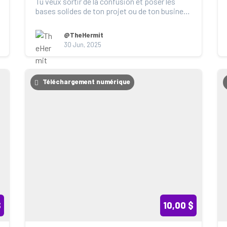
Tu veux sortir de la confusion et poser les 
bases solides de ton projet ou de ton business 
?

Le cour...
@TheHermit
30 Jun, 2025
Téléchargement numérique
$
10,00 $