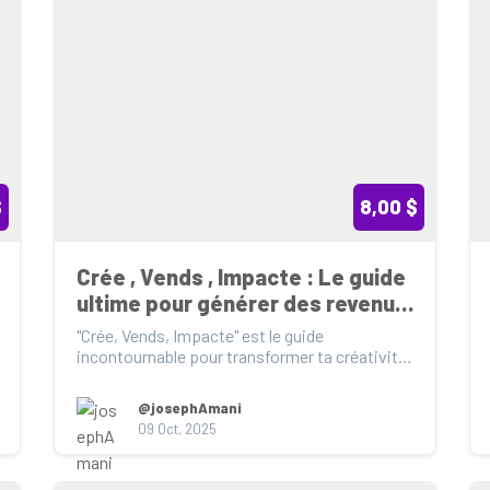
$
8,00 $
Crée , Vends , Impacte : Le guide 
ultime pour générer des revenus 
grâce aux visuels IA.
"Crée, Vends, Impacte" est le guide 
incontournable pour transformer ta créativité 
en source de reven...
@josephAmani
09 Oct, 2025