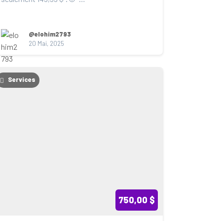
Ne manquez pas cette offre...
@elohim2793
20 Mai, 2025
Services
750,00 $