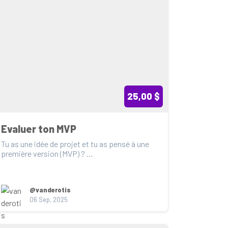
25,00 $
Evaluer ton MVP
Tu as une idée de projet et tu as pensé à une 
première version (MVP) ? 

Viens, on l'évalue pour voir...
@vanderotis
06 Sep, 2025