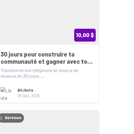
10,00 $
30 jours pour construire ta 
communauté et gagner avec ton 
téléphone (10$ OFF jusqu'au 31 
Transforme ton téléphone en source de 
Mars)
revenus en 30 jours.

🎯 Crée du contenu

@Likuta
📈 Gagne des abonnés...
05 Dec, 2025
Services